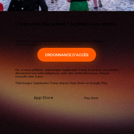
L'avez-vous déjà acheté ? Accédez à vos photos.
Accédez à votre commande en cliquant sur le bouton ci-dessous.
Connectez-vous et consultez toutes vos photos.
ORDONNANCE D'ACCÈS
Ou, si vous préférez, téléchargez l'application Fotop et recevez vos photos
directement sur votre téléphone, avec des notifications pour chaque
nouvelle mise à jour.
Téléchargez l'application Fotop depuis l'App Store ou Google Play.
App Store
Play Store