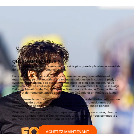
QUI SOMMES-NOUS ?
Fotop, avec des milliers d'événements, est la plus grande plateforme mondiale
de photographie d'événements sportifs.
Forts de plus de 20 ans d'expérience, nous accompagnons athlètes et
organisateurs pour immortaliser les moments uniques de la course à pied, du
cyclisme, du triathlon, des aventures hors route et bien plus encore. Nous
avons couvert en coulisses et sur le terrain des événements tels que le Rallye
Dakar, le Marathon de Rio, L'Étape, le Marathon de Porto, le Titan, la Haute
Route et de nombreux autres en Europe, en Océanie et en Amérique latine.
Nous utilisons la technologie pour faciliter la recherche de photos, offrons une
livraison rapide et travaillons avec des photographes professionnels qui
connaissent le sport et savent où et comment capturer l'image parfaite.
Chez Fotop, nous pensons que chaque arrivée, chaque ascension, chaque
paysage conquis mérite d'être immortalisé. C'est pourquoi nous sommes là :
pour vous permettre d'accéder aux plus belles photos.
ACHETEZ MAINTENANT