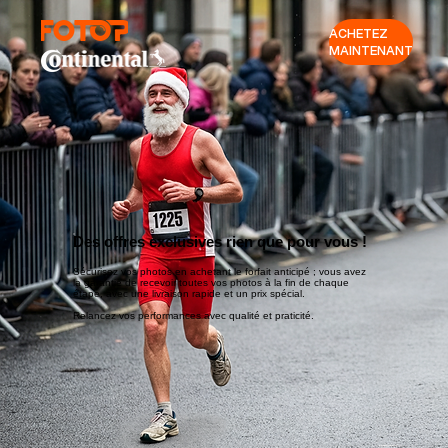
ACHETEZ
MAINTENANT
Des offres exclusives rien que pour vous !
Sécurisez vos photos en achetant le forfait anticipé ; vous avez
la garantie de recevoir toutes vos photos à la fin de chaque
étape, avec une livraison rapide et un prix spécial.
Relancez vos performances avec qualité et praticité.